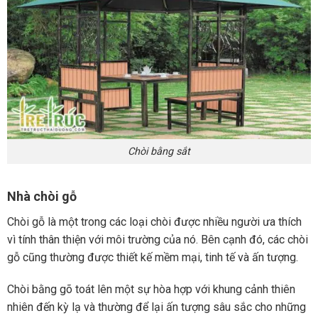
Chòi bằng sắt
Nhà chòi gỗ
Chòi gỗ là một trong các loại chòi được nhiều người ưa thích
vì tính thân thiện với môi trường của nó. Bên cạnh đó, các chòi
gỗ cũng thường được thiết kế mềm mại, tinh tế và ấn tượng.
Chòi bằng gõ toát lên một sự hòa hợp với khung cảnh thiên
nhiên đến kỳ lạ và thường để lại ấn tượng sâu sắc cho những