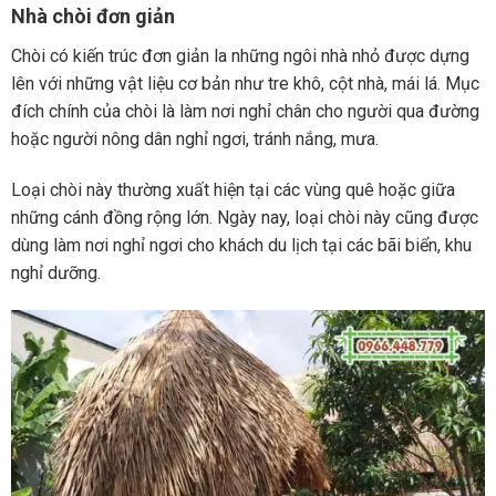
Nhà chòi đơn giản
Chòi có kiến trúc đơn giản la những ngôi nhà nhỏ được dựng
lên với những vật liệu cơ bản như tre khô, cột nhà, mái lá. Mục
đích chính của chòi là làm nơi nghỉ chân cho người qua đường
hoặc người nông dân nghỉ ngơi, tránh nắng, mưa.
Loại chòi này thường xuất hiện tại các vùng quê hoặc giữa
những cánh đồng rộng lớn. Ngày nay, loại chòi này cũng được
dùng làm nơi nghỉ ngơi cho khách du lịch tại các bãi biển, khu
nghỉ dưỡng.