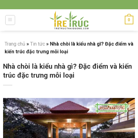
Skip
to
content
0
Trang chủ
»
Tin tức
»
Nhà chòi là kiểu nhà gì? Đặc điểm và
kiến trúc đặc trưng mỗi loại
Nhà chòi là kiểu nhà gì? Đặc điểm và kiến
trúc đặc trưng mỗi loại