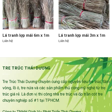
Lá tranh lợp mái 6m x 1m
Lá tranh lợp mái 3m x 1m
Liên hệ
Liên hệ
TRE TRÚC THÁI DƯƠNG
Tre Trúc Thái Dương chuyên cung cấp nguyên liệu tre trúc, tầm
vông, lồ ô, tre nứa và các sản phẩm thủ công mỹ nghệ từ tre
trúc giá rẻ. Là đơn vị thi công nhà tre trúc và ốp trần cót tre
chuyên nghiệp số #1 tại TPHCM.
Công ty TNHH Dịch Vụ Phát Triển Thái Dương