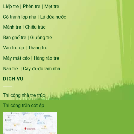
Liếp tre
|
Phên tre
|
Mẹt tre
Cỏ tranh lợp nhà
|
Lá dừa nước
Mành tre
|
Chiếu trúc
Bàn ghế tre
|
Giường tre
Ván tre ép
|
Thang tre
Mây mắt cáo
|
Hàng rào tre
Nan tre
|
Cây đước làm nhà
DỊCH VỤ
Thi công nhà tre trúc
Thi công trần cót ép