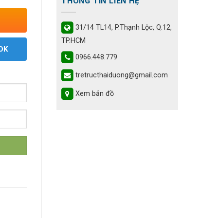
THÔNG TIN LIÊN HỆ
31/14 TL14, P.Thạnh Lộc, Q.12,
TP.HCM
OK
0966.448.779
tretructhaiduong@gmail.com
Xem bản đồ