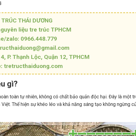
g.
 TRÚC THÁI DƯƠNG
guyên liệu tre trúc TPHCM
ne/zalo: 0966.448.779
etructhaiduong@gmail.com
14, P. Thạnh Lộc, Quận 12, TPHCM
: tretructhaiduong.com
u gì?
hoàn toàn tự nhiên, không có chất bảo quản độc hại. Đây là một t
 Việt. Thể hiện sự khéo léo và khả năng sáng tạo không ngừng c