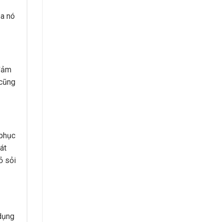
ủa nó
 đảm
 cũng
 phục
át
ỏ sỏi
 dụng