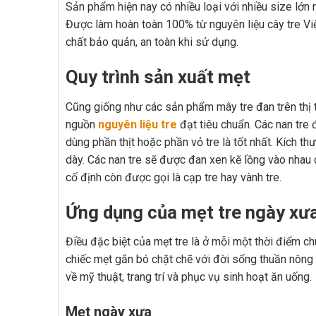
Sản phẩm hiện nay có nhiều loại với nhiều size lớ
Được làm hoàn toàn 100% từ nguyên liệu cây tre Vi
chất bảo quản, an toàn khi sử dụng.
Quy trình sản xuất mẹt
Cũng giống như các sản phẩm mây tre đan trên thị t
nguồn
nguyên liệu tre
đạt tiêu chuẩn. Các nan tre
dùng phần thịt hoặc phần vỏ tre là tốt nhất. Kích
dày. Các nan tre sẽ được đan xen kẽ lồng vào nhau
cố định còn được gọi là cạp tre hay vành tre.
Ứng dụng của mẹt tre ngày xưa 
Điều đặc biệt của mẹt tre là ở mỗi một thời điểm ch
chiếc mẹt gắn bó chặt chẽ với đời sống thuần nông 
về mỹ thuật, trang trí và phục vụ sinh hoạt ăn uống.
Mẹt ngày xưa