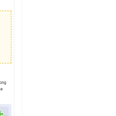
rong
ủa