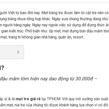
gười Việt từ bao đời nay. Mẹt bằng tre được làm từ cật tre nên c
t dụng bằng nhựa tổng hợp khác. Ngày xưa chúng thường dùng chủ
n người hàng ngày. Ngày nay ngoài việc sử dụng để đựng thức ăn
ng gian kiến trúc. Phổ biến như: ốp mẹt, mẹt đựng bún đậu mắm tô
 mẹt, trang trí không gian nhà hàng, quán ăn, resort…
i?
ún đậu mắm tôm hiện nay dao động từ 30.000đ –
ấp sỉ & lẻ
mẹt tre giá rẻ
tại TPHCM. Với quy mô xưởng sản xuất 
ẩm mẹt, nia tre của chúng tôi được khách hàng lựa chọn vì có độ