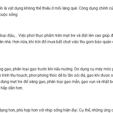
n là vật dụng không thể thiếu ở mỗi làng quê. Công dụng chính c
 cuộc sống.
loại đậu,… Việc phơi thực phẩm trên mẹt tre và đặt lên cao giúp
sân nhà. Hơn nữa, khi trời đổ mưa bất chợt việc thu gom bảo quản
àng gạo, phân loại gạo trước khi nấu nướng. Do dụng cụ máy móc
 trình thu hoạch, phơi phóng thóc dễ bị lẫn sỏi đá, gạo khi được x
 dùng mẹt tre để sàng gạo, phân loại gạo mẳn, gạo vụn và nhặt b
 hấp dẫn hơn.
dạng hơn, phù hợp hơn với nhịp sống hiện đại. Cụ thể, những ứng