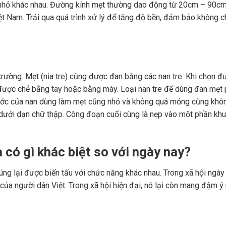
n nhỏ khác nhau. Đường kính mẹt thường dao động từ 20cm – 90cm
ệt Nam. Trải qua quá trình xử lý để tăng độ bền, đảm bảo không 
rường. Mẹt (nia tre) cũng được đan bằng các nan tre. Khi chọn đ
 được chẻ bằng tay hoặc bằng máy. Loại nan tre để dùng đan mẹt 
 thước của nan dùng làm mẹt cũng nhỏ và không quá mỏng cũng khô
 dưới dạn chữ thập. Công đoạn cuối cùng là nẹp vào một phần khu
có gì khác biệt so với ngày nay?
úng lại được biến tấu với chức năng khác nhau. Trong xã hội ngày
của người dân Việt. Trong xã hội hiện đại, nó lại còn mang đậm ý