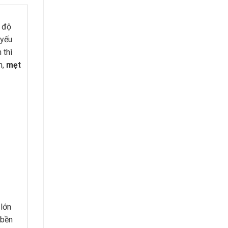
ó độ
 yếu
 thì
m,
mẹt
lớn
 bền