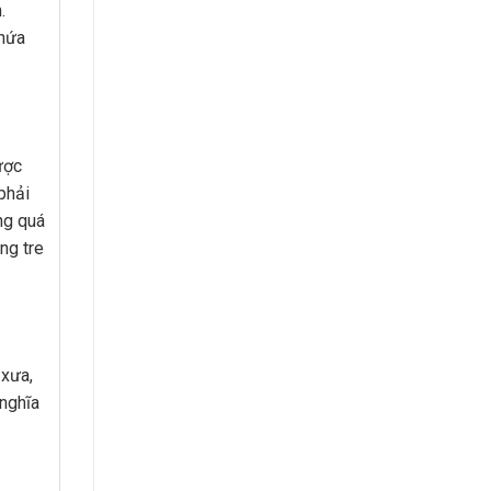
.
chứa
ược
phải
ng quá
ng tre
 xưa,
 nghĩa