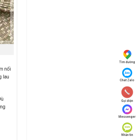
Tìm đường
ểm nổi
g lau
Chat Zalo
Dù
Gọi điện
ụng
Messenger
Nhắn tin