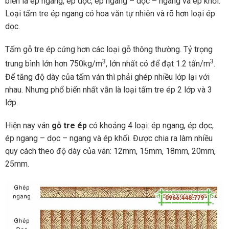
biến là ép ngang, ép dọc, ép ngang – dọc – ngang và ép khối.
Loại tấm tre ép ngang có hoa văn tự nhiên và rõ hơn loại ép
dọc.
Tấm gỗ tre ép cứng hơn các loại gỗ thông thường. Tỷ trọng
3
3
trung bình lớn hơn 750kg/m
, lớn nhất có để đạt 1.2 tấn/m
.
Để tăng độ dày của tấm ván thì phải ghép nhiều lớp lại với
nhau. Nhưng phổ biến nhất vẫn là loại tấm tre ép 2 lớp và 3
lớp.
Hiện nay ván
gỗ tre ép
có khoảng 4 loại: ép ngang, ép dọc,
ép ngang – dọc – ngang và ép khối. Được chia ra làm nhiều
quy cách theo độ dày của ván: 12mm, 15mm, 18mm, 20mm,
25mm.