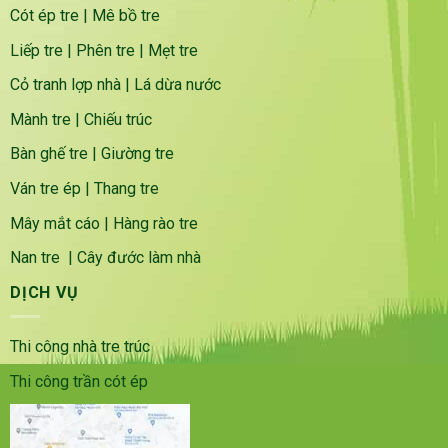
Cót ép tre
|
Mê bồ tre
Liếp tre
|
Phên tre
|
Mẹt tre
Cỏ tranh lợp nhà
|
Lá dừa nước
Mành tre
|
Chiếu trúc
Bàn ghế tre
|
Giường tre
Ván tre ép
|
Thang tre
Mây mắt cáo
|
Hàng rào tre
Nan tre
|
Cây đước làm nhà
DỊCH VỤ
Thi công nhà tre trúc
Thi công trần cót ép