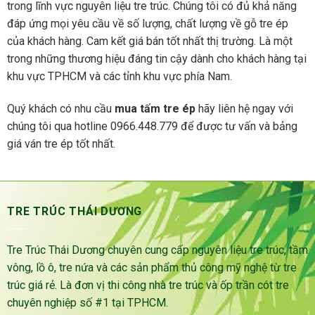
trong lĩnh vực nguyên liệu tre trúc. Chúng tôi có đủ khả năng
đáp ứng mọi yêu cầu về số lượng, chất lượng về gỗ tre ép
của khách hàng. Cam kết giá bán tốt nhất thị trường. Là một
trong những thương hiệu đáng tin cậy dành cho khách hàng tại
khu vực TPHCM và các tỉnh khu vực phía Nam.
Quý khách có nhu cầu
mua tấm tre ép
hãy liên hệ ngay với
chúng tôi qua hotline 0966.448.779 để được tư vấn và bảng
giá ván tre ép tốt nhất.
TRE TRÚC THÁI DƯƠNG
Tre Trúc Thái Dương chuyên cung cấp nguyên liệu tre trúc, tầm
vông, lồ ô, tre nứa và các sản phẩm thủ công mỹ nghệ từ tre
trúc giá rẻ. Là đơn vị thi công nhà tre trúc và ốp trần cót tre
chuyên nghiệp số #1 tại TPHCM.