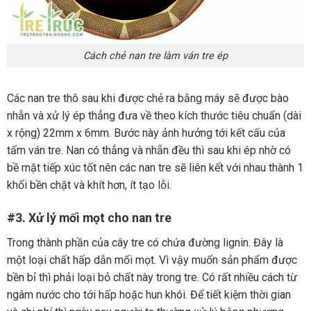
Cách chẻ nan tre làm ván tre ép
Các nan tre thô sau khi được chẻ ra bằng máy sẽ được bào
nhẵn và xử lý ép thẳng đưa về theo kích thước tiêu chuẩn (dài
x rộng) 22mm x 6mm. Bước này ảnh hưởng tới kết cấu của
tấm ván tre. Nan có thẳng và nhẵn đều thì sau khi ép nhờ có
bề mặt tiếp xúc tốt nên các nan tre sẽ liên kết với nhau thành 1
khối bền chặt và khít hơn, ít tạo lỗi.
#3. Xử lý mối mọt cho nan tre
Trong thành phần của cây tre có chứa đường lignin. Đây là
một loại chất hấp dẫn mối mọt. Vì vậy muốn sản phẩm được
bền bỉ thì phải loại bỏ chất này trong tre. Có rất nhiều cách từ
ngâm nước cho tới hấp hoặc hun khói. Để tiết kiệm thời gian