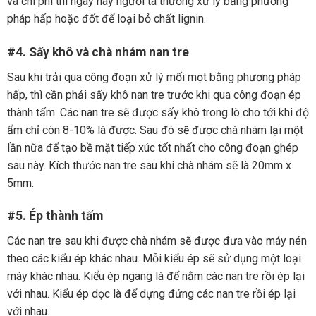
và chi phí thì ngày nay người ta thường xử lý bằng phương
pháp hấp hoặc đốt để loại bỏ chất lignin.
#4. Sấy khô và chà nhám nan tre
Sau khi trải qua công đoạn xử lý mối mọt bằng phương pháp
hấp, thì cần phải sấy khô nan tre trước khi qua công đoạn ép
thành tấm. Các nan tre sẽ được sấy khô trong lò cho tới khi độ
ẩm chỉ còn 8-10% là được. Sau đó sẽ được chà nhám lại một
lần nữa để tạo bề mặt tiếp xúc tốt nhất cho công đoạn ghép
sau này. Kích thước nan tre sau khi chà nhám sẽ là 20mm x
5mm.
#5. Ép thành tấm
Các nan tre sau khi được chà nhám sẽ được đưa vào máy nén
theo các kiểu ép khác nhau. Mỗi kiểu ép sẽ sử dụng một loại
máy khác nhau. Kiểu ép ngang là để nằm các nan tre rồi ép lại
với nhau. Kiểu ép dọc là để dựng đứng các nan tre rồi ép lại
với nhau.