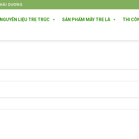
THÁI DƯƠNG
NGUYÊN LIỆU TRE TRÚC
SẢN PHẨM MÂY TRE LÁ
THI CÔ