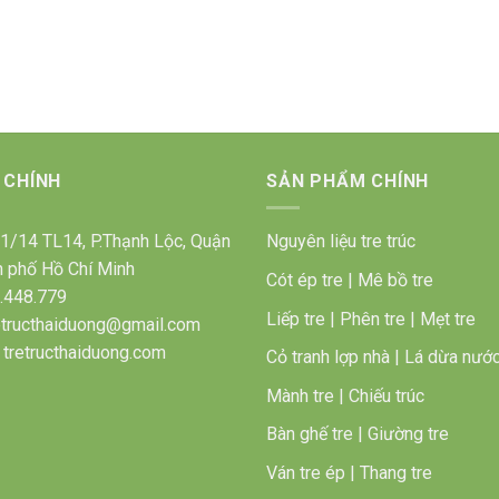
 CHÍNH
SẢN PHẨM CHÍNH
 31/14 TL14, P.Thạnh Lộc, Quận
Nguyên liệu tre trúc
h phố Hồ Chí Minh
Cót ép tre
|
Mê bồ tre
.448.779
Liếp tre
|
Phên tre
|
Mẹt tre
retructhaiduong@gmail.com
 tretructhaiduong.com
Cỏ tranh lợp nhà
|
Lá dừa nướ
Mành tre
|
Chiếu trúc
Bàn ghế tre
|
Giường tre
Ván tre ép
|
Thang tre