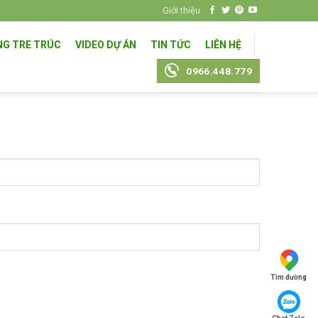
Giới thiệu
NG TRE TRÚC
VIDEO DỰ ÁN
TIN TỨC
LIÊN HỆ
0966.448.779
Tìm đường