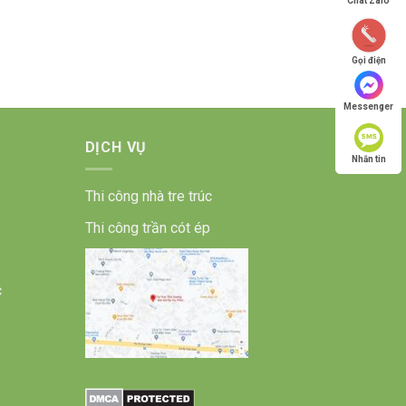
Chat Zalo
Gọi điện
Messenger
DỊCH VỤ
Nhắn tin
Thi công nhà tre trúc
Thi công trần cót ép
c