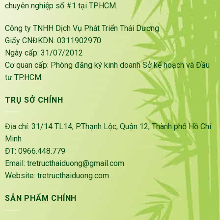
chuyên nghiệp số #1 tại TPHCM.
Công ty TNHH Dịch Vụ Phát Triển Thái Dương
Giấy CNĐKDN: 0311902970
Ngày cấp: 31/07/2012
Cơ quan cấp: Phòng đăng ký kinh doanh Sở kế hoạch và Đầu
tư TP.HCM.
TRỤ SỞ CHÍNH
Địa chỉ: 31/14 TL14, P.Thạnh Lộc, Quận 12, Thành phố Hồ Chí
Minh
ĐT: 0966.448.779
Email: tretructhaiduong@gmail.com
Website: tretructhaiduong.com
SẢN PHẨM CHÍNH