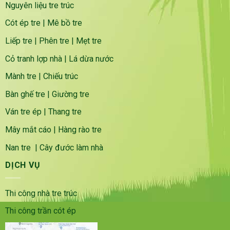
Nguyên liệu tre trúc
Cót ép tre
|
Mê bồ tre
Liếp tre
|
Phên tre
|
Mẹt tre
Cỏ tranh lợp nhà
|
Lá dừa nước
Mành tre
|
Chiếu trúc
Bàn ghế tre
|
Giường tre
Ván tre ép
|
Thang tre
Mây mắt cáo
|
Hàng rào tre
Nan tre
|
Cây đước làm nhà
DỊCH VỤ
Thi công nhà tre trúc
Thi công trần cót ép