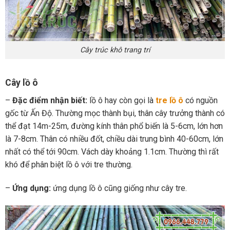
Cây trúc khô trang trí
Cây lồ ô
–
Đặc điểm nhận biết:
lồ ô hay còn gọi là
tre lồ ô
có nguồn
gốc từ Ấn Độ. Thường mọc thành bụi, thân cây trưởng thành có
thể đạt 14m-25m, đường kính thân phổ biến là 5-6cm, lớn hơn
là 7-8cm. Thân có nhiều đốt, chiều dài trung bình 40-60cm, lớn
nhất có thể tới 90cm. Vách dày khoảng 1.1cm. Thường thì rất
khó để phân biệt lồ ô với tre thường.
–
Ứng dụng:
ứng dụng lồ ô cũng giống như cây tre.