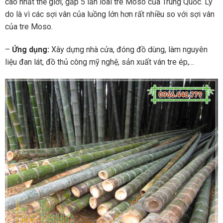
cao nhất thế giới, gấp 5 lần loài tre Moso của Trung Quốc. Lý
do là vì các sợi vân của luồng lớn hơn rất nhiều so với sợi vân
của tre Moso.
–
Ứng dụng:
Xây dựng nhà cửa, đóng đồ dùng, làm nguyên
liệu đan lát, đồ thủ công mỹ nghệ, sản xuất ván tre ép,…