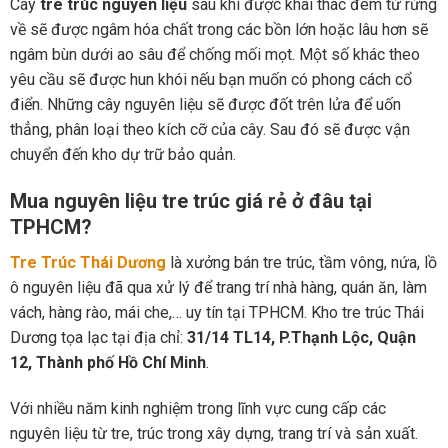
Cây
tre trúc nguyên liệu
sau khi được khai thác đem từ rừng
về sẽ được ngâm hóa chất trong các bồn lớn hoặc lâu hơn sẽ
ngâm bùn dưới ao sâu để chống mối mọt. Một số khác theo
yêu cầu sẽ được hun khói nếu bạn muốn có phong cách cổ
điển. Những cây nguyên liệu sẽ được đốt trên lửa để uốn
thẳng, phân loại theo kích cỡ của cây. Sau đó sẽ được vận
chuyển đến kho dự trữ bảo quản.
Mua nguyên liệu tre trúc giá rẻ ở đâu tại
TPHCM?
Tre Trúc Thái Dương
là xưởng bán tre trúc, tầm vông, nứa, lồ
ô nguyên liệu đã qua xử lý để trang trí nhà hàng, quán ăn, làm
vách, hàng rào, mái che,… uy tín tại TPHCM. Kho tre trúc Thái
Dương tọa lạc tại địa chỉ:
31/14 TL14, P.Thạnh Lộc, Quận
12, Thành phố Hồ Chí Minh
.
Với nhiều năm kinh nghiệm trong lĩnh vực cung cấp các
nguyên liệu từ tre, trúc trong xây dựng, trang trí và sản xuất.