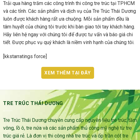
Trải qua hàng trăm các công trình thi công tre trúc tại TPHCM
và các tỉnh. Các sản phẩm và dịch vụ của Tre Trúc Thái Dương
luôn được khách hàng rất ưa chuộng. Mỗi sản phẩm đều là
tâm huyết của chúng tôi trước khi bàn giao tới tay khách hàng.
Hãy liên hệ ngay với chúng tôi để được tư vấn và báo giá chi
tiết. Được phục vụ quý khách là niềm vinh hạnh của chúng tôi.
[kkstarratings force]
XEM THÊM TẠI ĐÂY
TRE TRÚC THÁI DƯƠNG
Tre Trúc Thái Dương chuyên cung cấp nguyên liệu tre trúc, tầm
vông, lồ ô, tre nứa và các sản phẩm thủ công mỹ nghệ từ tre
trúc giá rẻ. Là đơn vị thi công nhà tre trúc và ốp trần cót tre