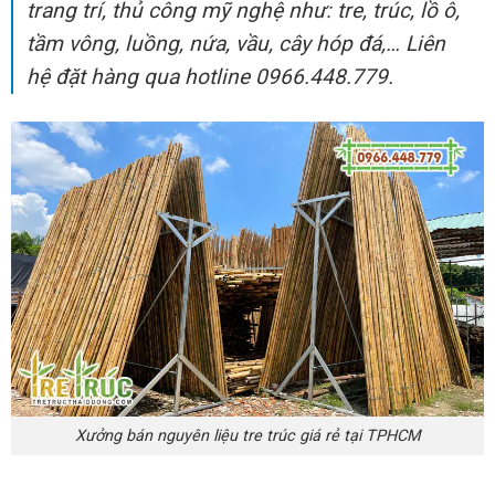
trang trí, thủ công mỹ nghệ như: tre, trúc, lồ ô,
tầm vông, luồng, nứa, vầu, cây hóp đá,… Liên
hệ đặt hàng qua hotline 0966.448.779.
Xưởng bán nguyên liệu tre trúc giá rẻ tại TPHCM