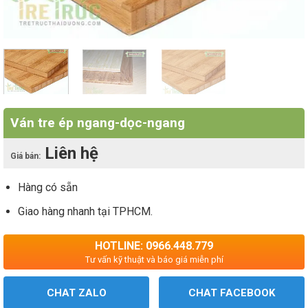
Ván tre ép ngang-dọc-ngang
Liên hệ
Giá bán:
Hàng có sẵn
Giao hàng nhanh tại TPHCM.
HOTLINE: 0966.448.779
Tư vấn kỹ thuật và báo giá miễn phí
CHAT ZALO
CHAT FACEBOOK