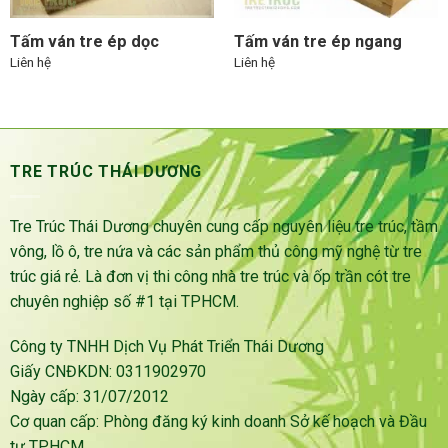
Tấm ván tre ép dọc
Tấm ván tre ép ngang
Liên hệ
Liên hệ
TRE TRÚC THÁI DƯƠNG
Tre Trúc Thái Dương chuyên cung cấp nguyên liệu tre trúc, tầm
vông, lồ ô, tre nứa và các sản phẩm thủ công mỹ nghệ từ tre
trúc giá rẻ. Là đơn vị thi công nhà tre trúc và ốp trần cót tre
chuyên nghiệp số #1 tại TPHCM.
Công ty TNHH Dịch Vụ Phát Triển Thái Dương
Giấy CNĐKDN: 0311902970
Ngày cấp: 31/07/2012
Cơ quan cấp: Phòng đăng ký kinh doanh Sở kế hoạch và Đầu
tư TP.HCM.