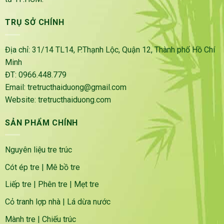
TRỤ SỞ CHÍNH
Địa chỉ: 31/14 TL14, P.Thạnh Lộc, Quận 12, Thành phố Hồ Chí
Minh
ĐT: 0966.448.779
Email: tretructhaiduong@gmail.com
Website: tretructhaiduong.com
SẢN PHẨM CHÍNH
Nguyên liệu tre trúc
Cót ép tre
|
Mê bồ tre
Liếp tre
|
Phên tre
|
Mẹt tre
Cỏ tranh lợp nhà
|
Lá dừa nước
Mành tre
|
Chiếu trúc