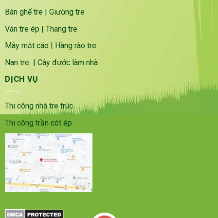
Bàn ghế tre
|
Giường tre
Ván tre ép
|
Thang tre
Mây mắt cáo
|
Hàng rào tre
Nan tre
|
Cây đước làm nhà
DỊCH VỤ
Thi công nhà tre trúc
Thi công trần cót ép