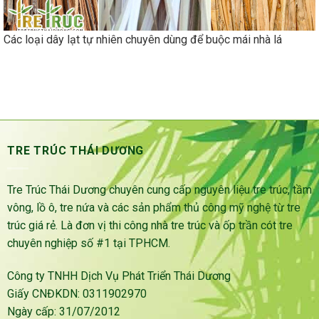
Các loại dây lạt tự nhiên chuyên dùng để buộc mái nhà lá
TRE TRÚC THÁI DƯƠNG
Tre Trúc Thái Dương chuyên cung cấp nguyên liệu tre trúc, tầm
vông, lồ ô, tre nứa và các sản phẩm thủ công mỹ nghệ từ tre
trúc giá rẻ. Là đơn vị thi công nhà tre trúc và ốp trần cót tre
chuyên nghiệp số #1 tại TPHCM.
Công ty TNHH Dịch Vụ Phát Triển Thái Dương
Giấy CNĐKDN: 0311902970
Ngày cấp: 31/07/2012