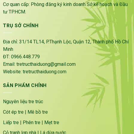
Cơ quan cấp: Phòng đăng ký kinh doanh Sở kế hoạch và Đầu
tư TP.HCM.
TRỤ SỞ CHÍNH
Địa chỉ: 31/14 TL14, P.Thạnh Lộc, Quận 12, Thành phố Hồ Chí
Minh
ĐT: 0966.448.779
Email: tretructhaiduong@gmail.com
Website: tretructhaiduong.com
SẢN PHẨM CHÍNH
Nguyên liệu tre trúc
Cót ép tre
|
Mê bồ tre
Liếp tre
|
Phên tre
|
Mẹt tre
Cỏ tranh lợp nhà
|
Lá dừa nước