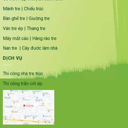
Mành tre
|
Chiếu trúc
Bàn ghế tre
|
Giường tre
Ván tre ép
|
Thang tre
Mây mắt cáo
|
Hàng rào tre
Nan tre
|
Cây đước làm nhà
DỊCH VỤ
Thi công nhà tre trúc
Thi công trần cót ép