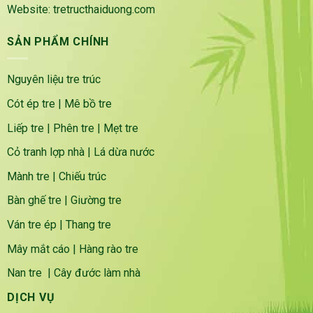
Website: tretructhaiduong.com
SẢN PHẨM CHÍNH
Nguyên liệu tre trúc
Cót ép tre
|
Mê bồ tre
Liếp tre
|
Phên tre
|
Mẹt tre
Cỏ tranh lợp nhà
|
Lá dừa nước
Mành tre
|
Chiếu trúc
Bàn ghế tre
|
Giường tre
Ván tre ép
|
Thang tre
Mây mắt cáo
|
Hàng rào tre
Nan tre
|
Cây đước làm nhà
DỊCH VỤ