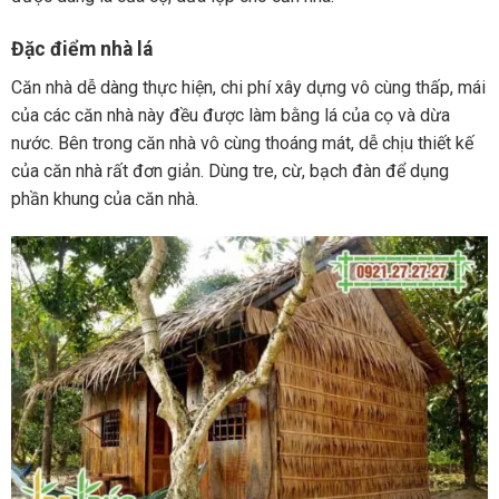
Đặc điểm nhà lá
Căn nhà dễ dàng thực hiện, chi phí xây dựng vô cùng thấp, mái
của các căn nhà này đều được làm bằng lá của cọ và dừa
nước. Bên trong căn nhà vô cùng thoáng mát, dễ chịu thiết kế
của căn nhà rất đơn giản. Dùng tre, cừ, bạch đàn để dụng
phần khung của căn nhà.