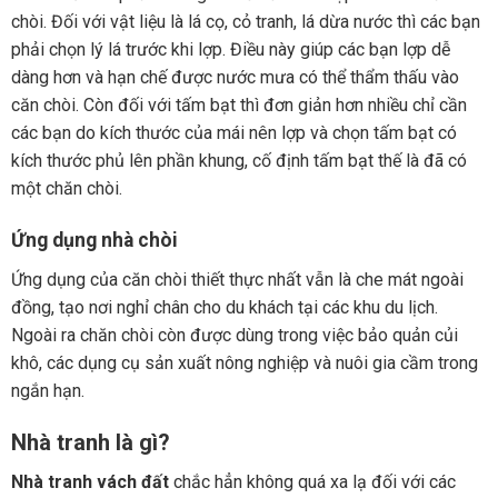
chòi. Đối với vật liệu là lá cọ, cỏ tranh, lá dừa nước thì các bạn
phải chọn lý lá trước khi lợp. Điều này giúp các bạn lợp dễ
dàng hơn và hạn chế được nước mưa có thể thẩm thấu vào
căn chòi. Còn đối với tấm bạt thì đơn giản hơn nhiều chỉ cần
các bạn do kích thước của mái nên lợp và chọn tấm bạt có
kích thước phủ lên phần khung, cố định tấm bạt thế là đã có
một chăn chòi.
Ứng dụng nhà chòi
Ứng dụng của căn chòi thiết thực nhất vẫn là che mát ngoài
đồng, tạo nơi nghỉ chân cho du khách tại các khu du lịch.
Ngoài ra chăn chòi còn được dùng trong việc bảo quản củi
khô, các dụng cụ sản xuất nông nghiệp và nuôi gia cầm trong
ngắn hạn.
Nhà tranh là gì?
Nhà tranh vách đất
chắc hẳn không quá xa lạ đối với các