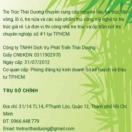
Tre Trúc Thái Dương chuyên cung cấp nguyên liệu tre trúc, tầm
vông, lồ ô, tre nứa và các sản phẩm thủ công mỹ nghệ từ tre
trúc giá rẻ. Là đơn vị thi công nhà tre trúc và ốp trần cót tre
chuyên nghiệp số #1 tại TPHCM.
Công ty TNHH Dịch Vụ Phát Triển Thái Dương
Giấy CNĐKDN: 0311902970
Ngày cấp: 31/07/2012
Cơ quan cấp: Phòng đăng ký kinh doanh Sở kế hoạch và Đầu
tư TP.HCM.
TRỤ SỞ CHÍNH
Địa chỉ: 31/14 TL14, P.Thạnh Lộc, Quận 12, Thành phố Hồ Chí
Minh
ĐT: 0966.448.779
Email: tretructhaiduong@gmail.com