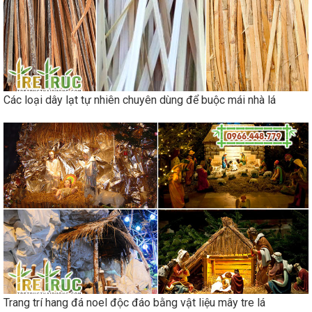
Các loại dây lạt tự nhiên chuyên dùng để buộc mái nhà lá
Trang trí hang đá noel độc đáo bằng vật liệu mây tre lá