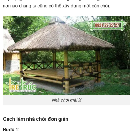
nơi nào chúng ta cũng có thể xây dựng một căn chòi.
Nhà chòi mái lá
Cách làm nhà chòi đơn giản
Bước 1: