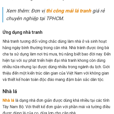
Xem thêm: Đơn vị
thi công mái lá tranh
giá rẻ
chuyên nghiệp tại TPHCM.
Ứng dụng nhà tranh
Nhà tranh tương đối vững chắc dùng làm nhà ở và sinh hoạt
hằng ngày bình thường trong căn nhà. Nhà tránh được ông bà
cha ta sử dụng làm nơi trú mưa, trú nắng biết bao đời nay. Đến
hiện tại với sự phát triển hiện đại nhà tranh khong còn dùng
nhiều nữa nhưng lại được dùng nhiều trong ngành du lịch. Giới
thiệu đến một kiến trúc dân gian của Việt Nam với không gian
và thiết kế hoàn toàn độc đáo mang đậm bản sắc dân tộc.
Nhà lá
Nhà lá
là dạng nhà đơn giản được dùng khá nhiều tại các tỉnh
Tây Nam Bộ. Với thiết kế đơn giản với phần mái và tường điều
được dùng lá của cọ, dừa lợp cho căn nhà.