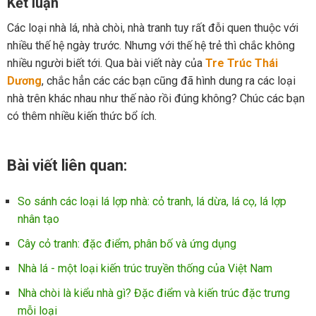
Kết luận
Các loại nhà lá, nhà chòi, nhà tranh tuy rất đỗi quen thuộc với
nhiều thế hệ ngày trước. Nhưng với thế hệ trẻ thì chắc không
nhiều người biết tới. Qua bài viết này của
Tre Trúc Thái
Dương
, chắc hẳn các các bạn cũng đã hình dung ra các loại
nhà trên khác nhau như thế nào rồi đúng không? Chúc các bạn
có thêm nhiều kiến thức bổ ích.
Bài viết liên quan:
So sánh các loại lá lợp nhà: cỏ tranh, lá dừa, lá cọ, lá lợp
nhân tạo
Cây cỏ tranh: đặc điểm, phân bố và ứng dụng
Nhà lá - một loại kiến trúc truyền thống của Việt Nam
Nhà chòi là kiểu nhà gì? Đặc điểm và kiến trúc đặc trưng
mỗi loại