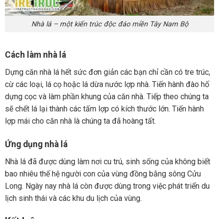
Nhà lá – một kiến trúc độc đáo miền Tây Nam Bộ
Cách làm nhà lá
Dựng căn nhà lá hết sức đơn giản các bạn chỉ cần có tre trúc,
cừ các loại, lá cọ hoặc lá dừa nước lợp nhà. Tiến hành đào hố
dựng cọc và làm phần khung của căn nhà. Tiếp theo chúng ta
sẽ chết lá lại thành các tấm lợp có kích thước lớn. Tiến hành
lợp mái cho căn nhà là chúng ta đã hoàng tất.
Ứng dụng nhà lá
Nhà lá đã được dùng làm nơi cu trú, sinh sống của không biết
bao nhiêu thế hệ người con của vùng đồng bằng sông Cửu
Long. Ngày nay nhà lá còn được dùng trong việc phát triển du
lịch sinh thái và các khu du lịch của vùng.