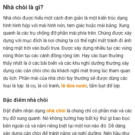
Nhà chòi là gì?
Nhà chòi được hiểu một cách đơn giản là một kiến trúc dạng
hình hình hộp với mái hình nón, tam giác hoặc mái bằng. Xung
quanh là các trụ chống đỡ phần mái phía trên. Chúng được xây
dựng với mục đích là nơi chúng ta có thể nghỉ mất tránh đi ánh
nắng mặt trời vào buổi trưa. Được xây dựng nhiều tại các vùng
nông thôn tại các cánh đồng rộng lớn. Hay các bạn thường
thấy nhất là ở các bãi biển và các khu nghỉ dưỡng thường xây
dựng các căn chòi cho du khách nghỉ mát trong lúc tham quan
du lịch. Phần mái của nhà chòi tùy thường sẽ được dùng các
loại lá lợp: lá cọ, lá cỏ tranh,
lá dừa nước
, tấm bạt để lợp.
Đặc điểm nhà chòi
Đặt điểm nhận dạng
nhà chòi
là chúng chỉ có phần mái và các
trụ đỡ xung quanh. Nó không tường hay bất kỳ thứ gì bao bọc
bên ngoài cả và nằm riêng biệt tại một nơi nào đó. Dễ dàng
xây dựng căn chòi để tránh nắng và nghỉ dưỡng. Nên hầu như