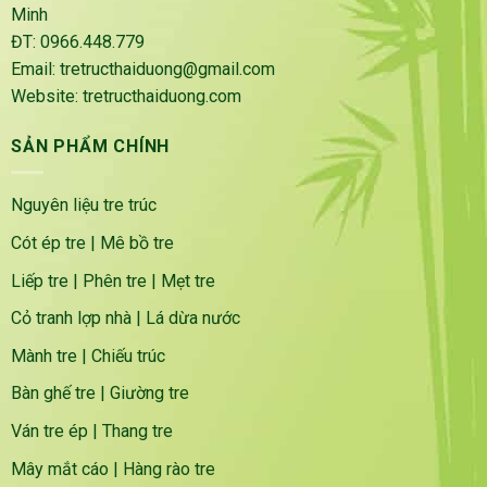
Minh
ĐT: 0966.448.779
Email: tretructhaiduong@gmail.com
Website: tretructhaiduong.com
SẢN PHẨM CHÍNH
Nguyên liệu tre trúc
Cót ép tre
|
Mê bồ tre
Liếp tre
|
Phên tre
|
Mẹt tre
Cỏ tranh lợp nhà
|
Lá dừa nước
Mành tre
|
Chiếu trúc
Bàn ghế tre
|
Giường tre
Ván tre ép
|
Thang tre
Mây mắt cáo
|
Hàng rào tre