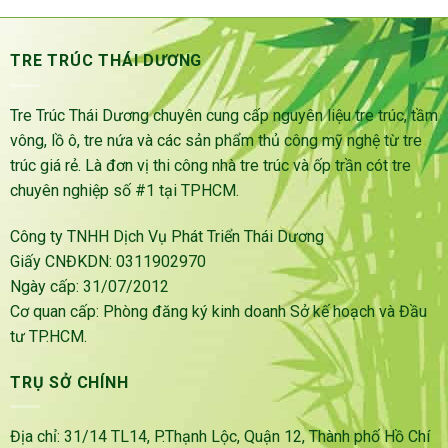
TRE TRÚC THÁI DƯƠNG
Tre Trúc Thái Dương chuyên cung cấp nguyên liệu tre trúc, tầm
vông, lồ ô, tre nứa và các sản phẩm thủ công mỹ nghệ từ tre
trúc giá rẻ. Là đơn vị thi công nhà tre trúc và ốp trần cót tre
chuyên nghiệp số #1 tại TPHCM.
Công ty TNHH Dịch Vụ Phát Triển Thái Dương
Giấy CNĐKDN: 0311902970
Ngày cấp: 31/07/2012
Cơ quan cấp: Phòng đăng ký kinh doanh Sở kế hoạch và Đầu
tư TP.HCM.
TRỤ SỞ CHÍNH
Địa chỉ: 31/14 TL14, P.Thạnh Lộc, Quận 12, Thành phố Hồ Chí