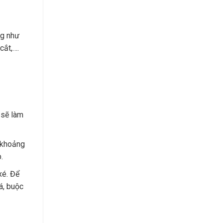
ng như
cắt,….
 sẽ làm
ì khoảng
.
xé. Để
á, buộc