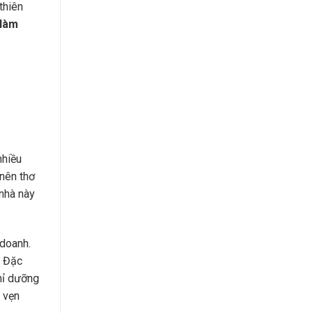
thiên
 làm
nhiều
 nên thơ
 nhà này
 doanh.
. Đặc
ghỉ dưỡng
n vẹn