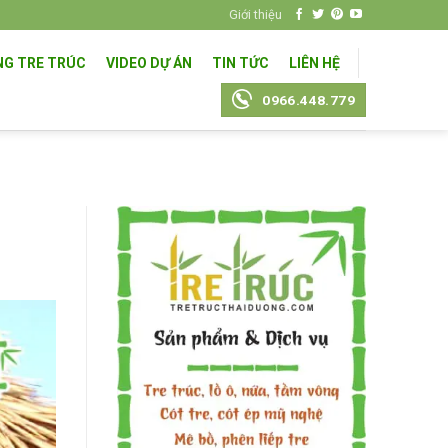
Giới thiệu
NG TRE TRÚC
VIDEO DỰ ÁN
TIN TỨC
LIÊN HỆ
0966.448.779