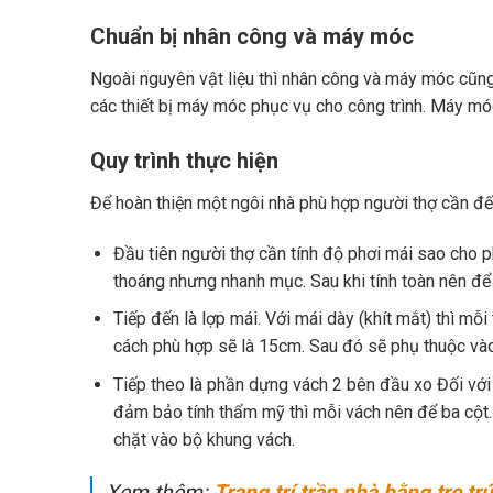
Chuẩn bị nhân công và máy móc
Ngoài nguyên vật liệu thì nhân công và máy móc cũn
các thiết bị máy móc phục vụ cho công trình. Máy mó
Quy trình thực hiện
Để hoàn thiện một ngôi nhà phù hợp người thợ cần đến
Đầu tiên người thợ cần tính độ phơi mái sao cho p
thoáng nhưng nhanh mục. Sau khi tính toàn nên để
Tiếp đến là lợp mái. Với mái dày (khít mắt) thì mỗi 
cách phù hợp sẽ là 15cm. Sau đó sẽ phụ thuộc và
Tiếp theo là phần dựng vách 2 bên đầu xo Đối với
đảm bảo tính thẩm mỹ thì mỗi vách nên để ba cột.
chặt vào bộ khung vách.
Xem thêm:
Trang trí trần nhà bằng tre tr