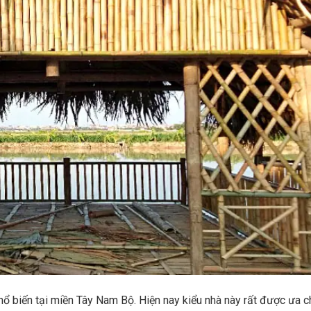
phổ biến tại miền Tây Nam Bộ. Hiện nay kiểu nhà này rất được ưa 