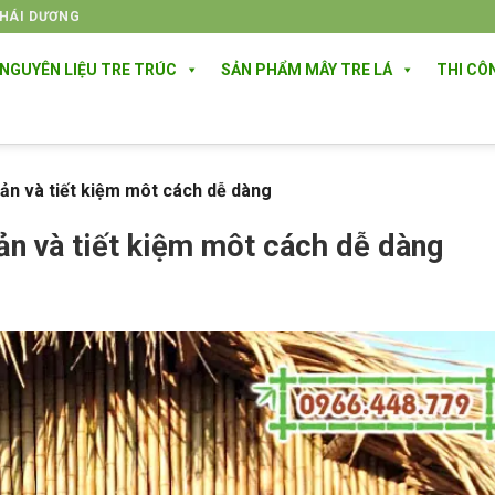
THÁI DƯƠNG
NGUYÊN LIỆU TRE TRÚC
SẢN PHẨM MÂY TRE LÁ
THI CÔ
iản và tiết kiệm môt cách dễ dàng
ản và tiết kiệm môt cách dễ dàng