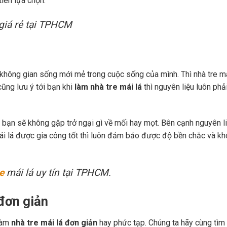
tiên lựa chọn.
giá rẻ tại TPHCM
 không gian sống mới mẻ trong cuộc sống của mình. Thì nhà tre má
cũng lưu ý tới bạn khi
làm nhà tre mái lá
thì nguyên liệu luôn ph
ủa bạn sẽ không gặp trở ngại gì về mối hay mọt. Bên cạnh nguyên li
 mái lá được gia công tốt thì luôn đảm bảo được độ bền chắc và k
e
mái lá uy tín tại TPHCM.
đơn giản
 làm
nhà tre mái lá đơn giản
hay phức tạp. Chúng ta hãy cùng tìm 