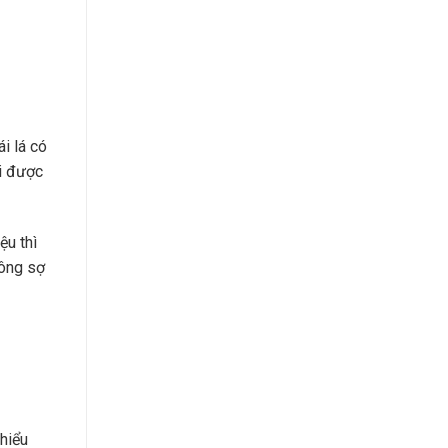
i lá có
ải được
ệu thì
hông sợ
hiểu