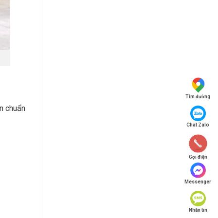
Tìm đường
ần chuẩn
Chat Zalo
Gọi điện
Messenger
Nhắn tin