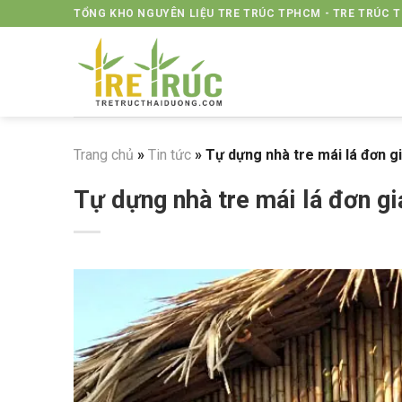
Skip
TỔNG KHO NGUYÊN LIỆU TRE TRÚC TPHCM - TRE TRÚC 
to
content
Trang chủ
»
Tin tức
»
Tự dựng nhà tre mái lá đơn g
Tự dựng nhà tre mái lá đơn gi