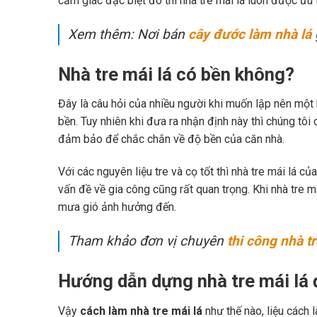
cảm giác đặc biệt đó thì nhà tre mái lá luôn được ưu 
Xem thêm: Nơi bán
cây đước làm nhà lá
Nhà tre mái lá có bền không?
Đây là câu hỏi của nhiều người khi muốn lập nên một
bền. Tuy nhiên khi đưa ra nhận định này thì chúng tôi 
đảm bảo để chắc chắn về độ bền của căn nhà.
Với các nguyên liệu tre và cọ tốt thì nhà tre mái lá c
vấn đề về gia công cũng rất quan trọng. Khi nhà tre
mưa gió ảnh hưởng đến.
Tham khảo đơn vị chuyên
thi công nhà tr
Hướng dẫn dựng nhà tre mái lá 
Vậy
cách làm nhà tre mái lá
như thế nào, liệu cách