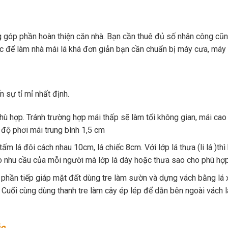
g góp phần hoàn thiện căn nhà. Bạn cần thuê đủ số nhân công cũ
c để làm nhà mái lá khá đơn giản bạn cần chuẩn bị máy cưa, máy 
 sự tỉ mỉ nhất định.
hù hợp. Tránh trường hợp mái thấp sẽ làm tối không gian, mái cao
 độ phơi mái trung bình 1,5 cm
tấm lá đôi cách nhau 10cm, lá chiếc 8cm. Với lớp lá thưa (li lá )th
o nhu cầu của mỗi người mà lớp lá dày hoặc thưa sao cho phù hợp
 phần tiếp giáp mặt đất dùng tre làm sườn và dựng vách bằng lá 
 Cuối cùng dùng thanh tre làm cây ép lép để dằn bên ngoài vách l
úc