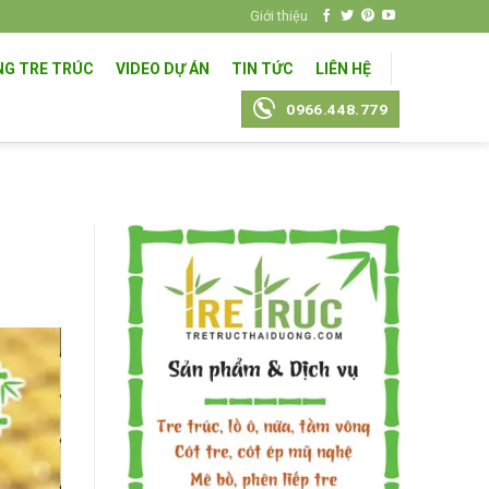
Giới thiệu
NG TRE TRÚC
VIDEO DỰ ÁN
TIN TỨC
LIÊN HỆ
0966.448.779