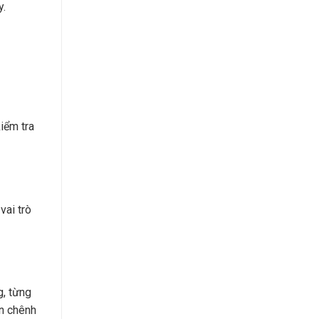
y.
iểm tra
vai trò
g, từng
án chênh