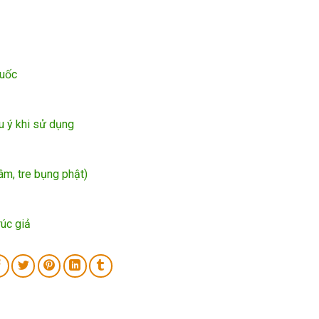
Quốc
u ý khi sử dụng
 âm, tre bụng phật)
rúc giả