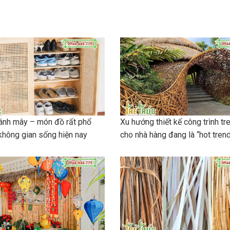
cánh mây – món đồ rất phổ
Xu hướng thiết kế công trình tre
không gian sống hiện nay
cho nhà hàng đang là “hot tren