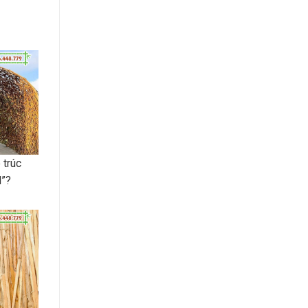
 trúc
d”?