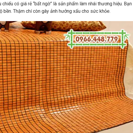
u chiếu có giá rẻ “bất ngờ” là sản phẩm làm nhái thương hiệu. Bạ
 bền. Thậm chí còn gây ảnh hưởng xấu cho sức khỏe.