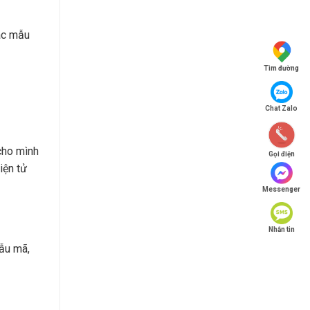
các mẫu
Tìm đường
Chat Zalo
cho mình
Gọi điện
iện tử
Messenger
Nhắn tin
mẫu mã,